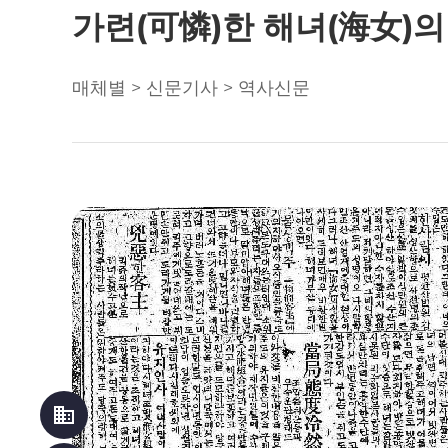
가련(可憐)한 해녀(海女)의 
매체별 > 신문기사 > 역사신문
business