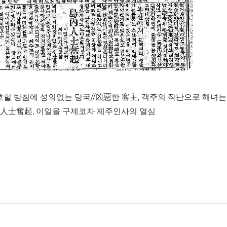
할 방침에 성의없는 당국//凶惡한 客主, 객주의 작난으로 해녀는
內人士奮起, 이일을 구제코자 제주인사의 열심