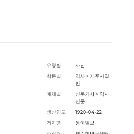
유형별
사진
학문별
역사 > 제주사일
반
매체별
신문기사 > 역사
신문
생산연도
1920-04-22
저자명
동아일보
소장처
제주학연구센터