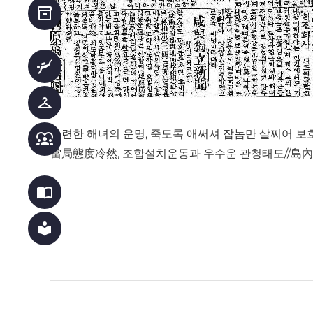
inventory_2
scuba_diving
checkroom
가련한 해녀의 운명, 죽도록 애써셔 잡놈만 살찌어 보호
diversity_1
當局態度冷然, 조합설치운동과 우수운 관청태도//島
import_contacts
local_library