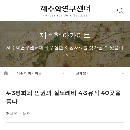
제주학 아카이브
제주학연구센터에서 수집한 소장자료를 찾아볼 수 있습니
다.
home
제주학 아카이브
전체보기
4·3평화와 인권의 질토레비 4·3유적 40곳을
품다
매체별 > 문헌