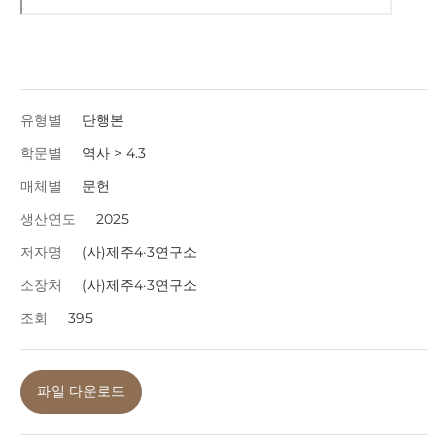
유형별
단행본
학문별
역사 > 4.3
매체별
문헌
생산연도
2025
저자명
(사)제주4·3연구소
소장처
(사)제주4·3연구소
조회
395
파일 다운로드