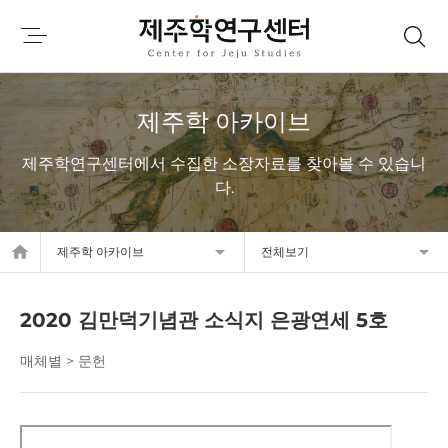
제주학 아카이브
제주학연구센터에서 수집한 소장자료를 찾아볼 수 있습니
다.
home
제주학 아카이브
전체보기
2020 김만덕기념관 소식지 은광연세 5호
매체별 > 문헌