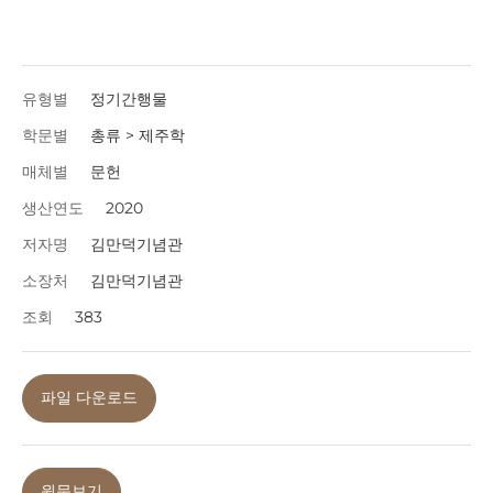
유형별
정기간행물
학문별
총류 > 제주학
매체별
문헌
생산연도
2020
저자명
김만덕기념관
소장처
김만덕기념관
조회
383
파일 다운로드
원문보기