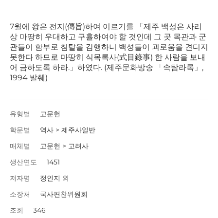
7월에 왕은 전지(傳旨)하여 이르기를 「제주 백성은 사리
상 마땅히 우대하고 구휼하여야 할 것인데 그 곳 목관과 군
관들이 함부로 침탈을 감행하니 백성들이 괴로움을 견디지
못한다 하므로 마땅히 식목록사(式目錄事) 한 사람을 보내
어 금하도록 하라.」하였다. (제주문화방송 「속탐라록」,
1994 발췌)
유형별
고문헌
학문별
역사 > 제주사일반
매체별
고문헌 > 고려사
생산연도
1451
저자명
정인지 외
소장처
국사편찬위원회
조회
346