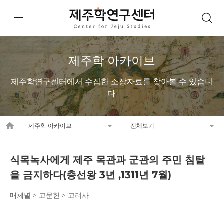
제주학 아카이브
제주학연구센터에서 수집한 소장자료를 찾아볼 수 있습니
다.
home
제주학 아카이브
전체보기
식목녹사에게 제주 목관과 군관의 주민 침탈
을 금지하다(충선왕 3년 ,1311년 7월)
매체별 > 고문헌 > 고려사