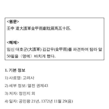
<
원문
>
壬申 遣大護軍金甲雨獻耽羅馬五十匹
.
<
해제
>
임신 대호군
(
大護軍
)
김갑우
(
金甲雨
)
를 파견하여 탐라 말
50
필을
〈
명에
〉
바치게 했다
.
1. 기본 정보
​1) 사료명: 고려사
2) 세부 정보: 열전 권제43
3) 저자: 정인지 외
4) 일자: 공민왕 21년,
1372년 11
월 29(음)