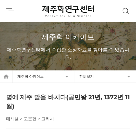
제주학 아카이브
제주학연구센터에서 수집한 소장자료를 찾아볼 수 있습니
다.
home
제주학 아카이브
전체보기
명에 제주 말을 바치다(공민왕 21년, 1372년 11
월)
매체별 > 고문헌 > 고려사