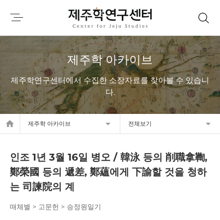
제주학 아카이브
제주학연구센터에서 수집한 소장자료를 찾아볼 수 있습니
다.
home
제주학 아카이브
전체보기
인조 1년 3월 16일 병오 / 韓泳 등의 削職拿鞫,
鄭榮國 등의 遞差, 鄭蘊에게 下諭할 것을 청하
는 司諫院의 계
매체별 > 고문헌 > 승정원일기