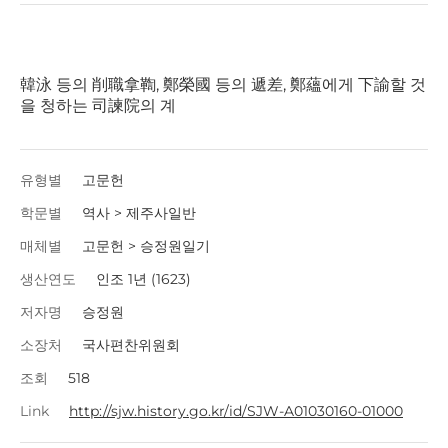
韓泳 등의 削職拿鞫, 鄭榮國 등의 遞差, 鄭蘊에게 下諭할 것
을 청하는 司諫院의 계
유형별
고문헌
학문별
역사 > 제주사일반
매체별
고문헌 > 승정원일기
생산연도
인조 1년 (1623)
저자명
승정원
소장처
국사편찬위원회
조회
518
Link
http://sjw.history.go.kr/id/SJW-A01030160-01000