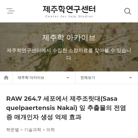
제주학 아카이브
제주학연구센터에서 수집한 소장자료를 찾아볼 수 있습니
다.
home
제주학 아카이브
전체보기
RAW 264.7 세포에서 제주조릿대(Sasa
quelpaertensis Nakai) 잎 추출물의 전염
증 매개인자 생성 억제 효과
학문별 > 기술과학 > 의학