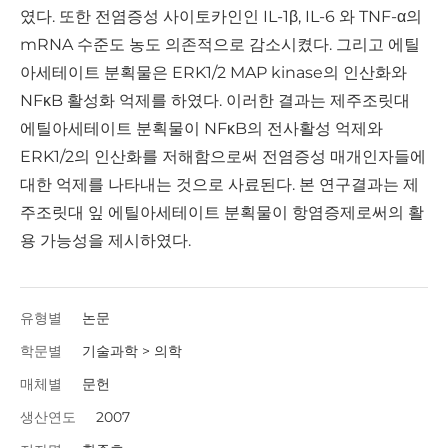
였다. 또한 전염증성 사이토카인인 IL-1β, IL-6 와 TNF-α의
mRNA 수준도 농도 의존적으로 감소시켰다. 그리고 에틸
아세테이트 분획물은 ERK1/2 MAP kinase의 인산화와
NFκB 활성화 억제를 하였다. 이러한 결과는 제주조릿대
에틸아세테이트 분획물이 NFκB의 전사활성 억제와
ERK1/2의 인산화를 저해함으로써 전염증성 매개인자들에
대한 억제를 나타내는 것으로 사료된다. 본 연구결과는 제
주조릿대 잎 에틸아세테이트 분획물이 항염증제로써의 활
용 가능성을 제시하였다.
유형별
논문
학문별
기술과학 > 의학
매체별
문헌
생산연도
2007