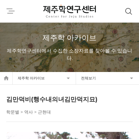
제주학 아카이브
제주학연구센터에서 수집한 소장자료를 찾아볼 수 있습니
다.
home
제주학 아카이브
전체보기
김만덕비(행수내의녀김만덕지묘)
학문별 > 역사 > 근현대