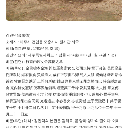
김만덕(金萬德)
소재지 : 제주시 건입동 모충사내 전시관 서쪽
정려(복호)연도 : 1795년(정조 19)
김만덕 묘비 : 제주특별자치도 기념물 제64호(2007년 1월 24일 지정).
비문(전면) : 行首內醫女金萬德之墓
비문(후면) : 金萬德本金海 卽耽羅良家女也 幼而失恃 零丁貧苦 長而靡曼
托跡敎坊 縮衣損食 貲産滋大 歲在正宗祖乙卯 島人大飢 能傾財運穀 活命
甚衆 牧伯賢之以聞 上問何所欲 對曰 願見京華金剛之勝而已 特命縣次續
食 充內醫女寵頒 便蕃因給舖馬 遍覽萬二千峰 及其還鄕 大夫皆 章立傳
雖古賢媛 盖未嘗有 七旬顔髮 彷彿仙釋 重瞳炯澈 但天道無心 惜乎無兒
然養孫時采出自同氣 克遵遺志 永春香火 亦復奚憾 生于元陵己未 終于當
宁壬申 十月卄二日 以翌月 窆于竝園旨 甲坐之原 上之卽位十二年 十一
月二十一日立
비문(후면) 해석 : 김만덕의 본관은 김해요, 곧 탐라 양가의 딸이다. 어려
서 어머니를 여의고 의지할 데 없이 가난하여 고생하였다. 자라서는 약하