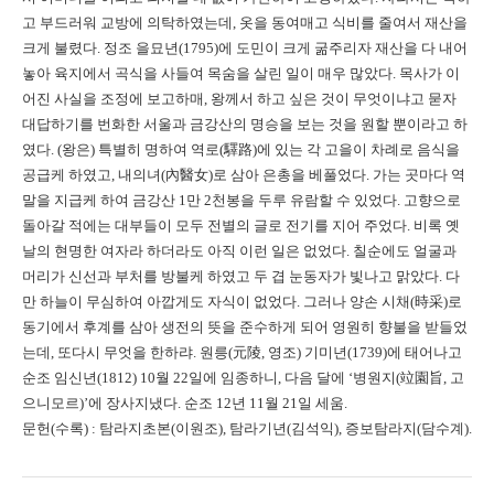
고 부드러워 교방에 의탁하였는데, 옷을 동여매고 식비를 줄여서 재산을
크게 불렸다. 정조 을묘년(1795)에 도민이 크게 굶주리자 재산을 다 내어
놓아 육지에서 곡식을 사들여 목숨을 살린 일이 매우 많았다. 목사가 이
어진 사실을 조정에 보고하매, 왕께서 하고 싶은 것이 무엇이냐고 묻자
대답하기를 번화한 서울과 금강산의 명승을 보는 것을 원할 뿐이라고 하
였다. (왕은) 특별히 명하여 역로(驛路)에 있는 각 고을이 차례로 음식을
공급케 하였고, 내의녀(內醫女)로 삼아 은총을 베풀었다. 가는 곳마다 역
말을 지급케 하여 금강산 1만 2천봉을 두루 유람할 수 있었다. 고향으로
돌아갈 적에는 대부들이 모두 전별의 글로 전기를 지어 주었다. 비록 옛
날의 현명한 여자라 하더라도 아직 이런 일은 없었다. 칠순에도 얼굴과
머리가 신선과 부처를 방불케 하였고 두 겹 눈동자가 빛나고 맑았다. 다
만 하늘이 무심하여 아깝게도 자식이 없었다. 그러나 양손 시채(時采)로
동기에서 후계를 삼아 생전의 뜻을 준수하게 되어 영원히 향불을 받들었
는데, 또다시 무엇을 한하랴. 원릉(元陵, 영조) 기미년(1739)에 태어나고
순조 임신년(1812) 10월 22일에 임종하니, 다음 달에 ‘병원지(竝園旨, 고
으니모르)’에 장사지냈다. 순조 12년 11월 21일 세움.
문헌(수록) : 탐라지초본(이원조), 탐라기년(김석익), 증보탐라지(담수계).