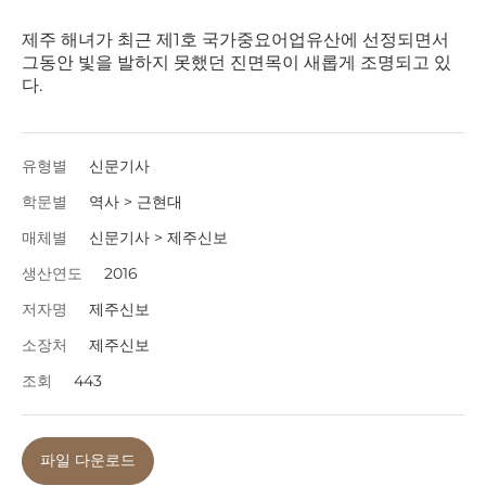
제주 해녀가 최근 제1호 국가중요어업유산에 선정되면서
그동안 빛을 발하지 못했던 진면목이 새롭게 조명되고 있
다.
유형별
신문기사
학문별
역사 > 근현대
매체별
신문기사 > 제주신보
생산연도
2016
저자명
제주신보
소장처
제주신보
조회
443
파일 다운로드