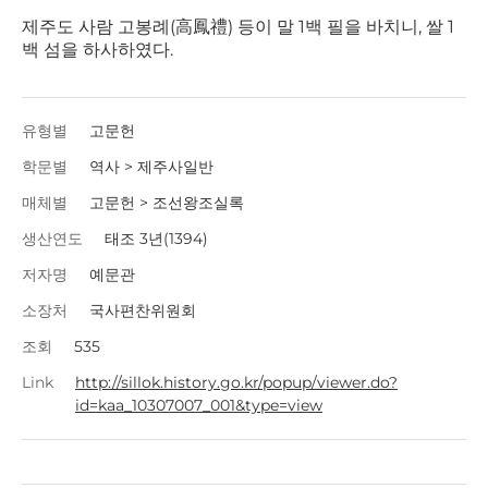
제주도 사람 고봉례(高鳳禮) 등이 말 1백 필을 바치니, 쌀 1
백 섬을 하사하였다.
유형별
고문헌
학문별
역사 > 제주사일반
매체별
고문헌 > 조선왕조실록
생산연도
태조 3년(1394)
저자명
예문관
소장처
국사편찬위원회
조회
535
Link
http://sillok.history.go.kr/popup/viewer.do?
id=kaa_10307007_001&type=view