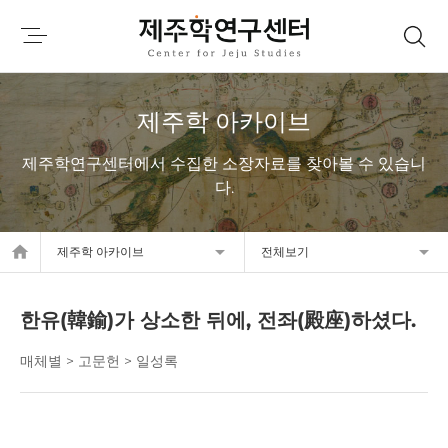
제주학 아카이브
제주학연구센터에서 수집한 소장자료를 찾아볼 수 있습니
다.
home
제주학 아카이브
전체보기
한유(韓鍮)가 상소한 뒤에, 전좌(殿座)하셨다.
매체별 > 고문헌 > 일성록