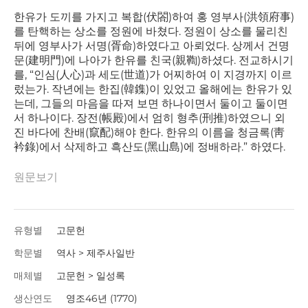
한유가 도끼를 가지고 복합(伏閤)하여 홍 영부사(洪領府事)
를 탄핵하는 상소를 정원에 바쳤다. 정원이 상소를 물리친
뒤에 영부사가 서명(胥命)하였다고 아뢰었다. 상께서 건명
문(建明門)에 나아가 한유를 친국(親鞫)하셨다. 전교하시기
를, “인심(人心)과 세도(世道)가 어찌하여 이 지경까지 이르
렀는가. 작년에는 한집(韓鏶)이 있었고 올해에는 한유가 있
는데, 그들의 마음을 따져 보면 하나이면서 둘이고 둘이면
서 하나이다. 장전(帳殿)에서 엄히 형추(刑推)하였으니 외
진 바다에 찬배(竄配)해야 한다. 한유의 이름을 청금록(靑
衿錄)에서 삭제하고 흑산도(黑山島)에 정배하라.” 하였다.
원문보기
유형별
고문헌
학문별
역사 > 제주사일반
매체별
고문헌 > 일성록
생산연도
영조46년 (1770)