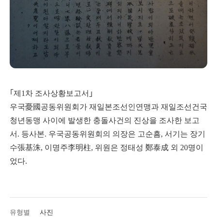
｢제1차 조사상황보고서｣
우국憂國공동위원회가 재일본조선인연맹과 재일조선건국
청년동맹 사이에 발생한 충돌사건의 진상을 조사한 보고
서. 등사본. 우국공동위원회의 의장은 고순흠, 서기는 장기
수張基洙, 이명주李明柱, 위원은 정태성 鄭泰成 외 20명이
었다.
유형별
사진