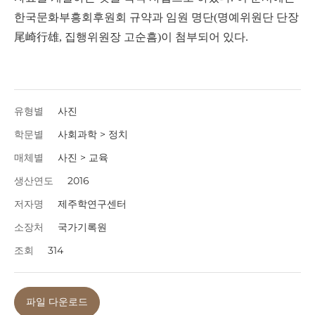
한국문화부흥회후원회 규약과 임원 명단(명예위원단 단장
尾崎行雄, 집행위원장 고순흠)이 첨부되어 있다.
유형별
사진
학문별
사회과학 > 정치
매체별
사진 > 교육
생산연도
2016
저자명
제주학연구센터
소장처
국가기록원
조회
314
파일 다운로드