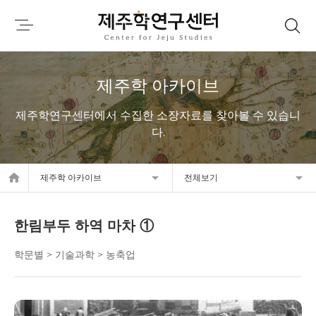
제주학 아카이브
제주학연구센터에서 수집한 소장자료를 찾아볼 수 있습니
다.
home
제주학 아카이브
전체보기
한림부두 하역 마차 ①
학문별 > 기술과학 > 농축업