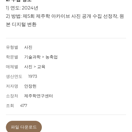
1) 연도: 2024년
2) 방법: 제5회 제주학 아카이브 사진 공개 수집 선정작, 원
본 디지털 변환
유형별
사진
학문별
기술과학 > 농축업
매체별
사진 > 교육
생산연도
1973
저자명
안장헌
소장처
제주학연구센터
조회
477
파일 다운로드