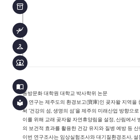
inventory_2
scuba_diving
checkroom
diversity_1
import_contacts
동방문화 대학원 대학교 박사학위 논문
local_library
본 연구는 제주도의 환경보고(寶庫)인 곶자왈 지역을
써 ‘건강의 섬, 생명의 섬’을 제주의 미래산업 방향으로
이를 위해 교래 곶자왈 자연휴양림을 설정, 산림에서 
의 보건적 효과를 활용한 건강 유지와 질병 예방 등 
이번 연구조사는 임상실험조사와 대기질환경조사, 설문