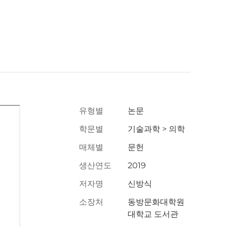
유형별
논문
학문별
기술과학 > 의학
매체별
문헌
생산연도
2019
저자명
신방식
소장처
동방문화대학원
대학교 도서관