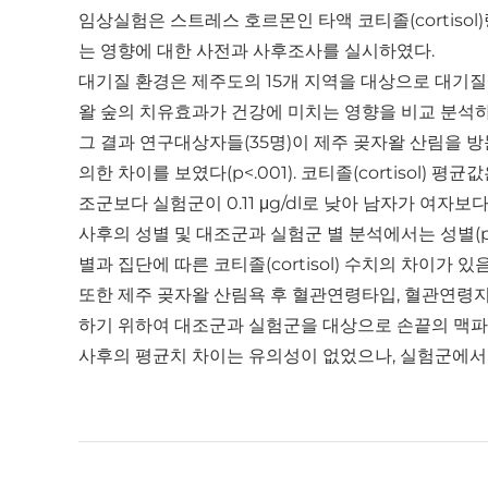
임상실험은 스트레스 호르몬인 타액 코티졸(cortiso
는 영향에 대한 사전과 사후조사를 실시하였다.
대기질 환경은 제주도의 15개 지역을 대상으로 대기질
왈 숲의 치유효과가 건강에 미치는 영향을 비교 분석
그 결과 연구대상자들(35명)이 제주 곶자왈 산림을 방문한 
의한 차이를 보였다(p<.001). 코티졸(cortisol) 
조군보다 실험군이 0.11 μg/dl로 낮아 남자가 여자보
사후의 성별 및 대조군과 실험군 별 분석에서는 성별(p<.0
별과 집단에 따른 코티졸(cortisol) 수치의 차이가 있
또한 제주 곶자왈 산림욕 후 혈관연령타입, 혈관연령지
하기 위하여 대조군과 실험군을 대상으로 손끝의 맥파
사후의 평균치 차이는 유의성이 없었으나, 실험군에서는 