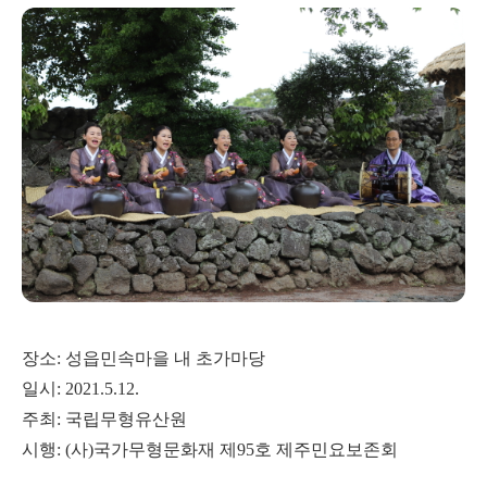
장소
성읍민속마을 내 초가마당
:
일시
: 2021.5.12.
주최
국립무형유산원
:
시행
사
국가무형문화재 제
호 제주민요보존회
: (
)
95