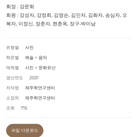
회장
강문희
:
회원
강성자
강정희
김영순
김인자
김화자
송심자
오
:
,
,
,
,
,
,
복자
이정신
장춘자
현춘옥
장구
박이남
,
,
,
,
-
유형별
사진
학문별
예술 > 음악
매체별
사진 > 문화유산
생산연도
2021
저자명
제주학연구센터
소장처
제주학연구센터
조회
715
파일 다운로드