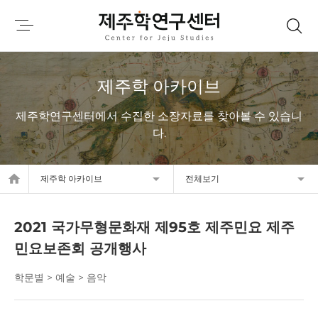
제주학 아카이브
제주학연구센터에서 수집한 소장자료를 찾아볼 수 있습니
다.
home
제주학 아카이브
전체보기
2021 국가무형문화재 제95호 제주민요 제주
민요보존회 공개행사
학문별 > 예술 > 음악