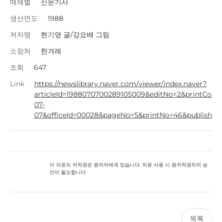
매체별
신문기사
생산연도
1988
저자명
현기영 글/강요배 그림
소장처
한겨레
조회
647
Link
https://newslibrary.naver.com/viewer/index.naver?
articleId=1988070700289105009&editNo=2&printCoun
07-
07&officeId=00028&pageNo=5&printNo=46&publishTy
이 자료의 저작권은 원저자에게 있습니다. 자료 사용 시 원저작권자의 승
인이 필요합니다.
목록