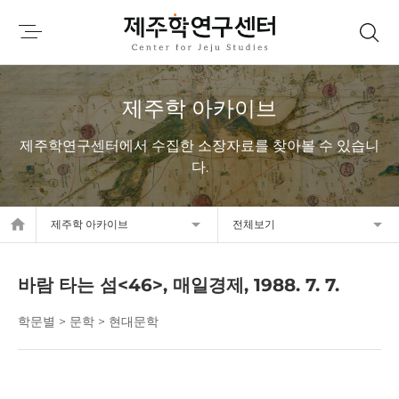
제주학 아카이브
제주학연구센터에서 수집한 소장자료를 찾아볼 수 있습니
다.
home
제주학 아카이브
전체보기
바람 타는 섬<46>, 매일경제, 1988. 7. 7.
학문별 > 문학 > 현대문학