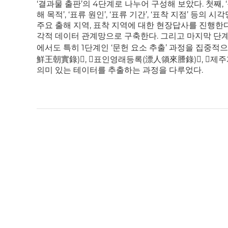
‘결과물 출판’의 4단계로 나누어 구성해 보았다. 첫째,
해 목적’, ‘표류 원인’, ‘표류 기간’, ‘표착 지점’ 
주요 출해 지역, 표착 지역에 대한 현장답사를 진행한다
각적 데이터 관계망으로 구축한다. 그리고 마지막 단계
에서도 특히 1단계인 ‘문헌 요소 추출’ 과정을 집중적
鮮王朝實錄)󰡕, 󰡔표인영래등록(漂人領來謄錄)󰡕, 
의미 있는 테이터를 추출하는 과정을 다루었다.