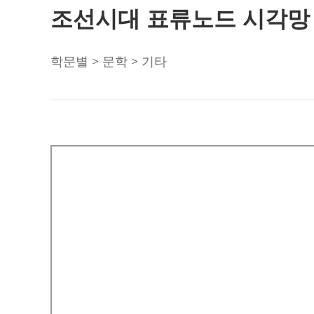
조선시대 표류노드 시각망 
학문별 > 문학 > 기타