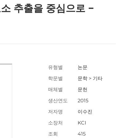
소 추출을 중심으로 −
유형별
논문
학문별
문학 > 기타
매체별
문헌
생산연도
2015
저자명
이수진
소장처
KCI
조회
415