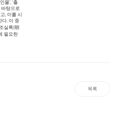
물’, ‘출
소를 바탕으로
고, 이를 시
다. 이 중
왕조실록(朝
축에 필요한
목록