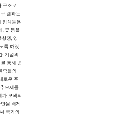
과 구조로
연구 결과는
의 형식들은
, 굿 등을
항쟁, 양
되도록 하였
간, 기념의
를 통해 변
 유족들의
 새로운 주
 추모제를
례가 모색되
자만을 배제
로써 국가의