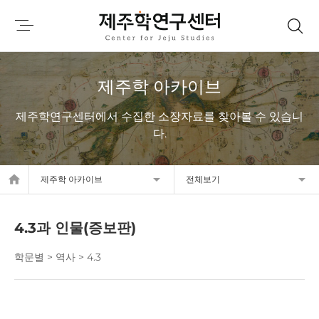
제주학 아카이브
제주학연구센터에서 수집한 소장자료를 찾아볼 수 있습니
다.
home
제주학 아카이브
전체보기
4.3과 인물(증보판)
학문별 > 역사 > 4.3