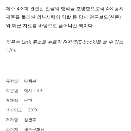
제주 4·3과 관련된 인물의 행적을 조명함으로써 4·3 당시
제주를 둘러싼 외부세력의 역할 등 당시 언론보도(신문)
와 미군 자료를 바탕으로 풀어나간 책이다.
※우측 Link 주소를 누르면 전자책(E-book)을 볼 수 있습
니다.
유형별
단행본
학문별
역사 > 4.3
매체별
문헌
생산연도
2019
저자명
김관후
소장처
제주문화원