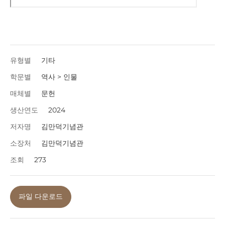
유형별
기타
학문별
역사 > 인물
매체별
문헌
생산연도
2024
저자명
김만덕기념관
소장처
김만덕기념관
조회
273
파일 다운로드