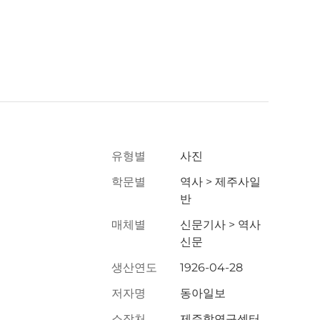
유형별
사진
학문별
역사 > 제주사일
반
매체별
신문기사 > 역사
신문
생산연도
1926-04-28
저자명
동아일보
소장처
제주학연구센터