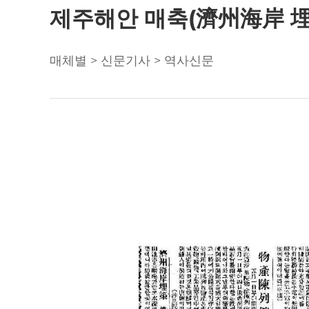
제주해안 매축(濟州海岸 埋築)
매체별 > 신문기사 > 역사신문