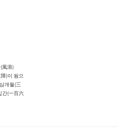
(風浪)
支障)이 됨으
 삼개월(三
십간(一百六