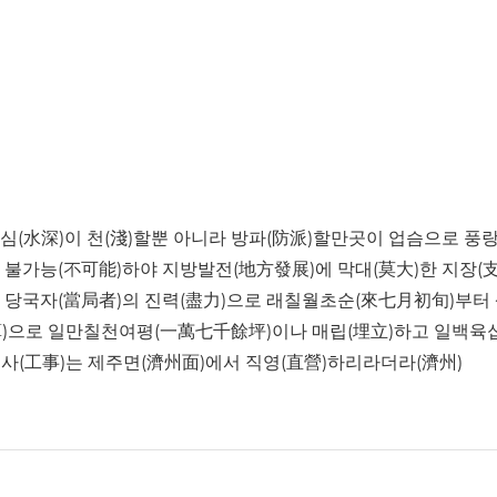
심(水深)이 천(淺)할뿐 아니라 방파(防派)할만곳이 업슴으로 풍랑
)히 불가능(不可能)하야 지방발전(地方發展)에 막대(莫大)한 지장(
던바 당국자(當局者)의 진력(盡力)으로 래칠월초순(來七月初旬)부터
豫算)으로 일만칠천여평(一萬七千餘坪)이나 매립(埋立)하고 일백육
공사(工事)는 제주면(濟州面)에서 직영(直營)하리라더라(濟州)