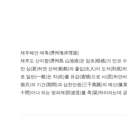
제주해안 매축(濟州海岸埋築)
제주도 산지항(濟州島 山池港)은 암초(暗礁)가 만코 수
만 심(甚)하면 선박(船舶)의 출입(出入)이 도저(到底
로 일반(一般)은 차(此)를 유감(遺憾)으로 사(思)하
個月)의 기간(期間)과 삼천만원(三千萬圓)의 예산(
十間)이나 되는 방파제(防波堤)를 축(築)하리라는데 