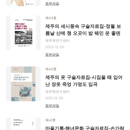
첨부파일
제43호
제주의 세시풍속 구술자료집-정월 보
름날 산메 쳥 오곳이 밥 뒈민 운 좋덴
제주학연구센터
2022-12-20
첨부파일
제42호
제주의 옷 구술자료집-시집올 때 입어
난 장옷 죽엉 가멍도 입곡
제주학연구센터
2021-12-20
첨부파일
제41호
마을기록·해녀문화 구술자료집-손가락