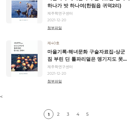
하나가 밧 하나여(한림읍 귀덕2리)
제주학연구센터
2021-12-20
첨부파일
제40호
마을기록·해녀문화 구술자료집-상군
짐 부린 딘 톨파리덜은 뎅기지도 못허
여(남원읍 위미2리)
제주학연구센터
2021-12-20
첨부파일
<
2
3
4
5
1