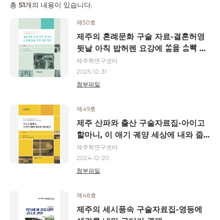
총
51
개의 내용이 있습니다.
제50호
제주의 혼례문화 구술 자료-결혼허영
뒷날 아칙 밥허렌 요강에 ᄊᆞᆯ을 ᄉᆞᆷ빡 채
완 줭게
제주학연구센터
2025-12-31
첨부파일
제49호
제주 산파와 출산 구술자료집-아이고
할마니, 이 애기 궤양 세상에 내와 줍
서
제주학연구센터
2024-12-20
첨부파일
제48호
제주의 세시풍속 구술자료집-영등에