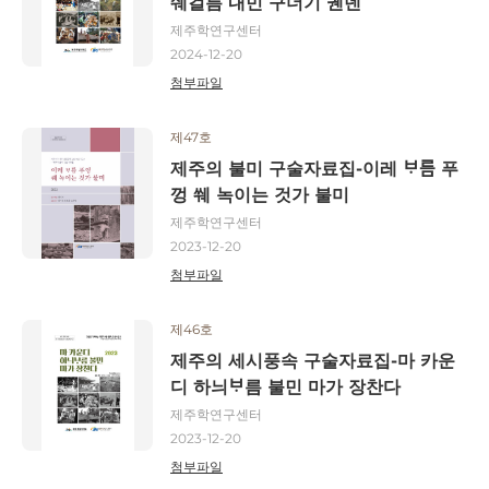
쉐걸름 내민 구더기 궨덴
제주학연구센터
2024-12-20
첨부파일
제47호
제주의 불미 구술자료집-이레 ᄇᆞ름 푸
껑 쒜 녹이는 것가 불미
제주학연구센터
2023-12-20
첨부파일
제46호
제주의 세시풍속 구술자료집-마 카운
디 하늬ᄇᆞ름 불민 마가 장찬다
제주학연구센터
2023-12-20
첨부파일