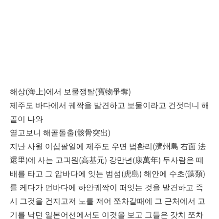
해상(海上)에서 보물쟁탈(寶物爭奪)
제주도 바다에서 궤짝을 발견하고 보물이라고 건젓더니 해
골이 나와
열고보니 해골돌출(骸骨突出)
지난 사월 이십팔일에 제주도 우면 법환리(濟州島 右面 法
還里)에 사는 고긔원(高基元) 강만년(康萬年) 두사람은 떼
배를 타고 그 압바다에 잇는 범섬(虎島) 해안에 수초(藻類)
를 케다가 먼바다에 하얀궤짝이 떠잇는 것을 발견하고 즉
시 그것을 건지고저 노를 저어 쪼차갈때에 그 근처에서 고
기를 낙던 일본어선에서도 이것을 보고 그들은 갓치 쪼차