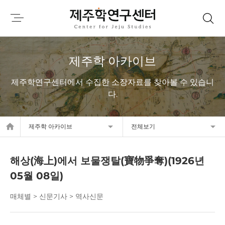
제주학 아카이브
제주학연구센터에서 수집한 소장자료를 찾아볼 수 있습니
다.
home
제주학 아카이브
전체보기
해상(海上)에서 보물쟁탈(寶物爭奪)(1926년
05월 08일)
매체별 > 신문기사 > 역사신문