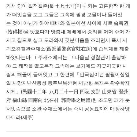
가서 댱이 칠적칠존(長 七尺七寸)이나 되는 고혼함짝 한 개
가 떠잇슴을 보고 그들은 그속에 필경 보물이나 들어잇
는 것이 아닌가 하야 떼배와 일본어선 사이에 서로 습득권
(拾得權)을 닷호다가 맛츰내 떼베에서 승리를 어더 주어 가
지고 집으로 실코 도라와서 깃분마음을 조리면서 즉시 서
귀포경찰관주재소(西歸浦警察官駐在所)에 습득계를 제출
하얏다는바 그 주재소에서는 그 다음날 경찰관이 출장하
야 그 꿰짝을 열고본적 그속에는 보기에도 지긋지긋한 사
람의 해골이 들어잇고 그 한편에「민국십이년 팔월이십일
일 사망지난산동성 등주부복산현 서남향 북재촌 곽수학지
시체」(民國十二年 八月二十一日 四忘 支那 山東省 登州
府 福山縣 西南向 北在村 郭壽學之屍體)란 조고만 패가 붓
처잇슴으로 소관 주재소에서는 즉시 공동묘지에 매장하얏
다더라(제주)