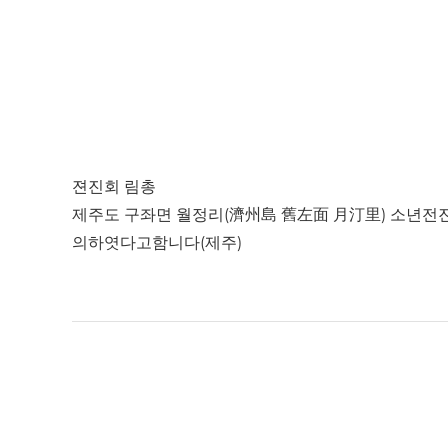
젼진회 림총
제주도 구좌면 월정리(濟州島 舊左面 月汀里) 소년전
의하엿다고함니다(제주)