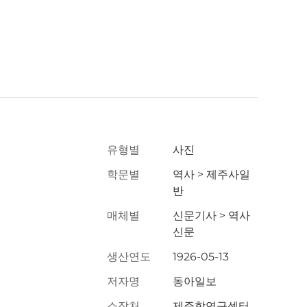
유형별
사진
학문별
역사 > 제주사일
반
매체별
신문기사 > 역사
신문
생산연도
1926-05-13
저자명
동아일보
소장처
제주학연구센터