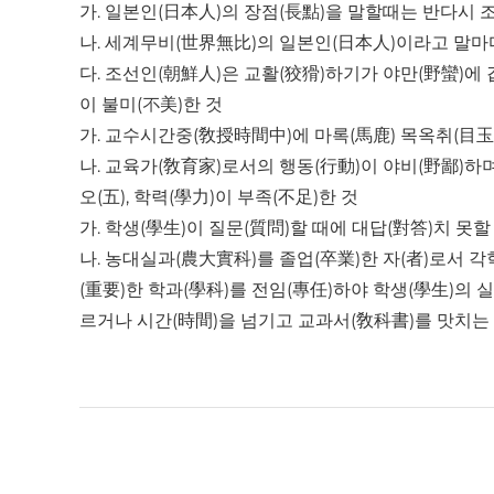
가. 일본인(日本人)의 장점(長點)을 말할때는 반다시 
나. 세계무비(世界無比)의 일본인(日本人)이라고 말마
다. 조선인(朝鮮人)은 교활(狡猾)하기가 야만(野蠻)에
이 불미(不美)한 것
가. 교수시간중(敎授時間中)에 마록(馬鹿) 목옥취(目玉取
나. 교육가(敎育家)로서의 행동(行動)이 야비(野鄙)하며
오(五), 학력(學力)이 부족(不足)한 것
가. 학생(學生)이 질문(質問)할 때에 대답(對答)치 
나. 농대실과(農大實科)를 졸업(卒業)한 자(者)로서 각학
(重要)한 학과(學科)를 전임(專任)하야 학생(學生)의 
르거나 시간(時間)을 넘기고 교과서(敎科書)를 맛치는