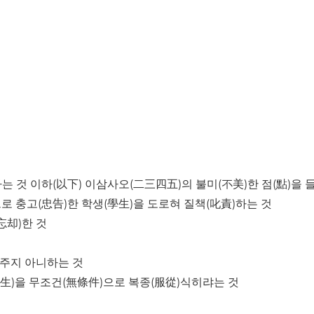
하는 것 이하(以下) 이삼사오(二三四五)의 불미(不美)한 점(點)을 
로 충고(忠告)한 학생(學生)을 도로혀 질책(叱責)하는 것
忘却)한 것
야주지 아니하는 것
學生)을 무조건(無條件)으로 복종(服從)식히랴는 것