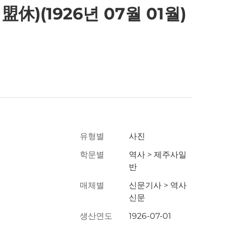
(1926년 07월 01월)
유형별
사진
학문별
역사 > 제주사일
반
매체별
신문기사 > 역사
신문
생산연도
1926-07-01