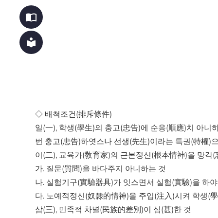
import_contacts
local_library
◇ 배척조건(排斥條件)
일(一), 학생(學生)의 충고(忠告)에 순응(順應)치 아니
번 충고(忠告)하엿스나 선생(先生)이라는 특권(特權)으
이(二), 교육가(敎育家)의 근본정신(根本情神)을 망각(
가. 질문(質問)을 바다주지 아니하는 것
나. 실험기구(實驗器具)가 잇스면서 실험(實驗)을 하
다. 노예적정신(奴隸的情神)을 주입(注入)시켜 학생(
삼(三), 민족적 차별(民族的差別)이 심(甚)한 것