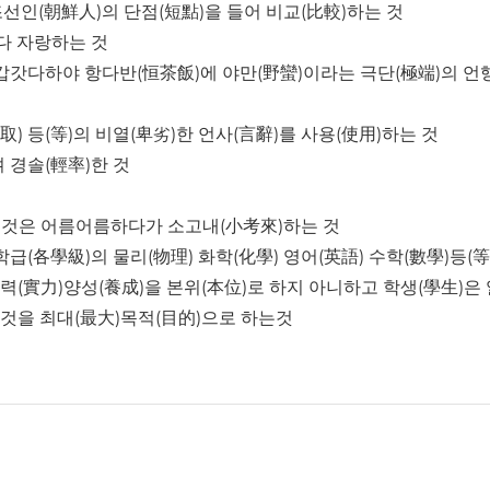
조선인(朝鮮人)의 단점(短點)을 들어 비교(比較)하는 것
다 자랑하는 것
 갑갓다하야 항다반(恒茶飯)에 야만(野蠻)이라는 극단(極端)의 언행
) 등(等)의 비열(卑劣)한 언사(言辭)를 사용(使用)하는 것
 경솔(輕率)한 것
못할 것은 어름어름하다가 소고내(小考來)하는 것
급(各學級)의 물리(物理) 화학(化學) 영어(英語) 수학(數學)등(等
실력(實力)양성(養成)을 본위(本位)로 하지 아니하고 학생(學生)은
 것을 최대(最大)목적(目的)으로 하는것