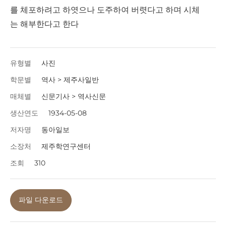
를 체포하려고 하엿으나 도주하여 버렷다고 하며 시체
는 해부한다고 한다
유형별
사진
학문별
역사 > 제주사일반
매체별
신문기사 > 역사신문
생산연도
1934-05-08
저자명
동아일보
소장처
제주학연구센터
조회
310
파일 다운로드