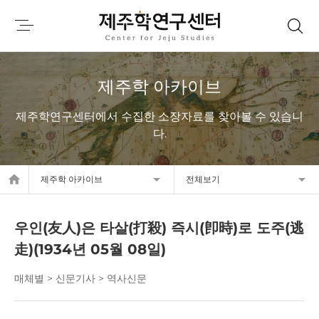
제주학 아카이브
제주학연구센터에서 수집한 소장자료를 찾아볼 수 있습니
다.
home
제주학 아카이브
전체보기
우인(友人)은 타살(打殺) 즉시(卽時)로 도주(逃
走)(1934년 05월 08일)
매체별 > 신문기사 > 역사신문