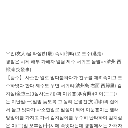
우인(友人)을 타살(打殺) 즉시(卽時)로 도주(逃走)
경찰은 시체 해부 가해자 엄탐 제주 서귀포 돌발사(濟州 西
歸浦 突發事)
【광주】 사소한 일로 말다툼하다가 친구를 때려죽이고 도
주하엿다 한다 제주도 우면 서귀리(濟州島 右面 西歸里) 김
치삼(金致三)((삼사(三四))과 이유흥(李有興)(이이(二二))
는 지난일(一)일밤 늦도록 그 동리 문명진(文明珍)의 집에
서 놀고 잇다가 사소한일로 말성이 되어 이문흥이는 빨래
방망이를 가지고 가서 김치삼이를 무수히 난타하여 김치삼
은 이(二)일 오후십(十)시에 죽엇다는데 경찰에서는 가해자