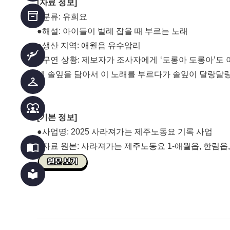
[자료 정보]
inventory_2
●분류: 유희요
●해설: ​​​​​​​​​​​​​​아이들이 벌레 잡을 때 부르는 노래
●생산 지역: 애월읍 유수암리
scuba_diving
●구연 상황: 제보자가 조사자에게 ‘도롱아 도롱아’도 
에 솔잎을 담아서 이 노래를 부르다가 솔잎이 달랑달랑
checkroom
diversity_1
[기본 정보]
●사업명: 2025 사라져가는 제주노동요 기록 사업
import_contacts
●자료 원본: 사라져가는 제주노동요 1-애월읍, 한림읍
local_library