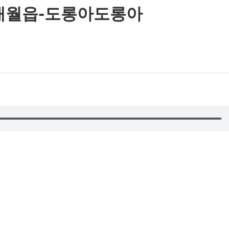
 애월읍-도롱아도롱아