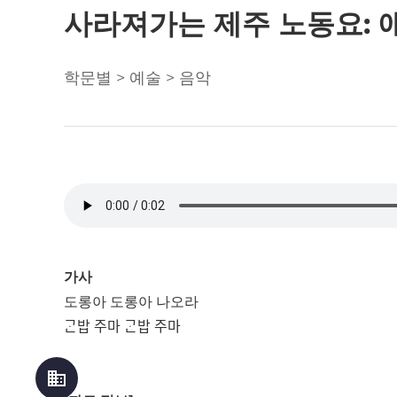
사라져가는 제주 노동요:
학문별 > 예술 > 음악
가사
도롱아 도롱아 나오라
ᄀᆞᆫ밥 주마 ᄀᆞᆫ밥 주마
business