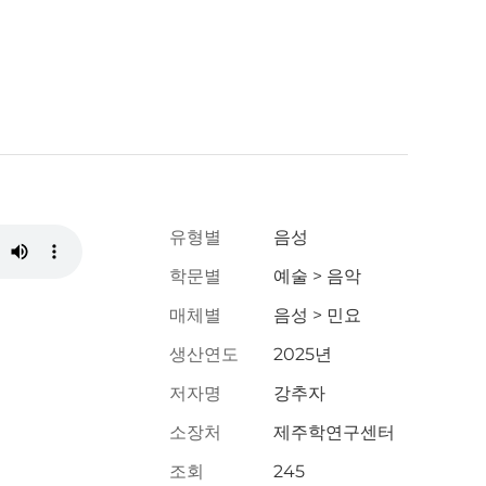
유형별
음성
학문별
예술 > 음악
매체별
음성 > 민요
생산연도
2025년
저자명
강추자
소장처
제주학연구센터
조회
245