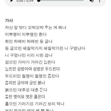
가사
저산 앞 밧디 꼬박꼬박 ᄒᆞ는 게 뭐냐
미뿌쟁이 미뿌쟁인 흰다
희민 하레비 하레빈 등 굽나
등 굽으민 쉐질막가지 쉐질막가진 니 구멍난다
니 구멍나민 시리 시린 검나
검으민 가마기 가마긴 ᄂᆞᆸ뜬다
ᄂᆞᆸ뜨민 심방이여 심방은 두드린다
두드리민 철쟁이 철쟁인 ᄌᆞᆸ진다
ᄌᆞᆸ지민 긍이여 긍인 붉나
붉으민 대추요 대춘 ᄃᆞᆫ다
ᄃᆞᆯ민 엿이요 엿은 훑은다
훑으민 기러기요 기러긴 보리 먹나
보리 먹으민 쉐여 쉔 뿔 돋나