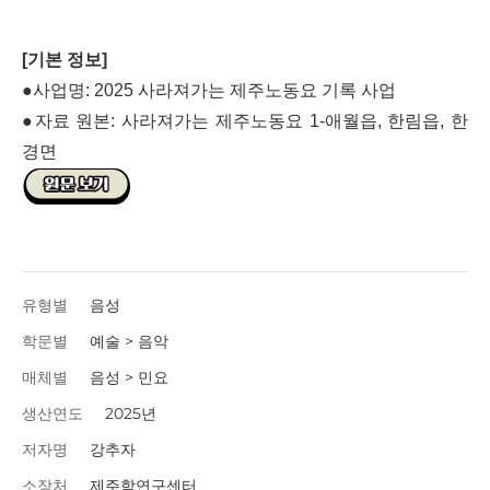
[기본 정보]
●사업명: 2025 사라져가는 제주노동요 기록 사업
●자료 원본: 사라져가는 제주노동요 1-애월읍, 한림읍, 한
경면
유형별
음성
학문별
예술 > 음악
매체별
음성 > 민요
생산연도
2025년
저자명
강추자
소장처
제주학연구센터