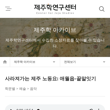
제주학 아카이브
제주학연구센터에서 수집한 소장자료를 찾아볼 수 있습니
다.
home
제주학 아카이브
전체보기
사라져가는 제주 노동요: 애월읍-끝말잇기
학문별 > 예술 > 음악