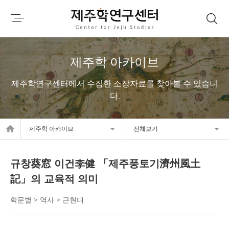
제주학 아카이브
제주학연구센터에서 수집한 소장자료를 찾아볼 수 있습니
다.
home
제주학 아카이브
전체보기
규창葵窓 이건李健 「제주풍토기濟州風土
記」의 교육적 의미
학문별 > 역사 > 근현대