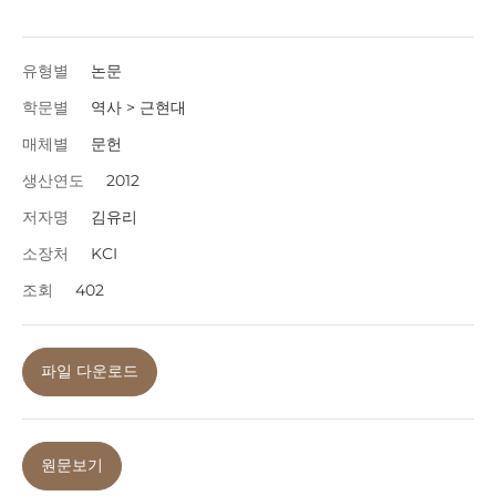
유형별
논문
학문별
역사 > 근현대
매체별
문헌
생산연도
2012
저자명
김유리
소장처
KCI
조회
402
파일 다운로드
원문보기