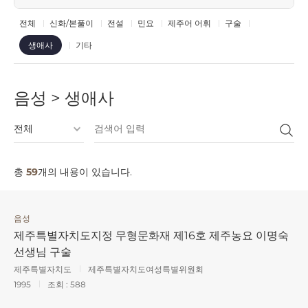
전체
신화/본풀이
전설
민요
제주어 어휘
구술
기타
생애사
음성 > 생애사
총
59
개의 내용이 있습니다.
음성
제주특별자치도지정 무형문화재 제16호 제주농요 이명숙
선생님 구술
제주특별자치도
제주특별자치도여성특별위원회
1995
조회 :
588