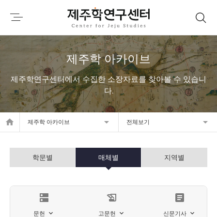
제주학 아카이브
제주학연구센터에서 수집한 소장자료를 찾아볼 수 있습니
다.
home
제주학 아카이브
전체보기
학문별
매체별
지역별
dns
history_edu
article
문헌
고문헌
신문기사