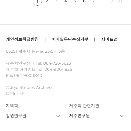
chevron_right
last_page
2
3
4
5
6
7
1
개인정보취급방침
|
이메일무단수집거부
|
사이트맵
63251 제주시 동광로 23길 1, 3층
제주학연구센터 Tel.
064-726-5623
제주학 아카이브 Tel.
064-900-1826
Fax 064-900-1840
© Jeju Studies Archives.
© Flexink.
지역학
제주학 관련기관
강원연구원
제주연구원