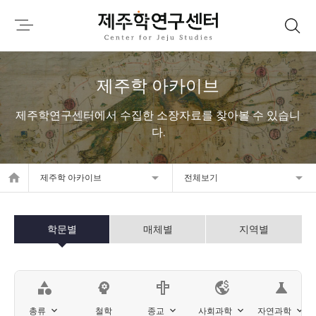
제주학 아카이브
제주학연구센터에서 수집한 소장자료를 찾아볼 수 있습니
다.
home
제주학 아카이브
전체보기
학문별
매체별
지역별
category
psychology
science
총류
철학
종교
사회과학
자연과학