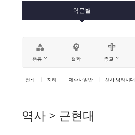
학문별
category
psychology
총류
철학
종교
전체
지리
제주사일반
선사·탐라시대
역사 > 근현대