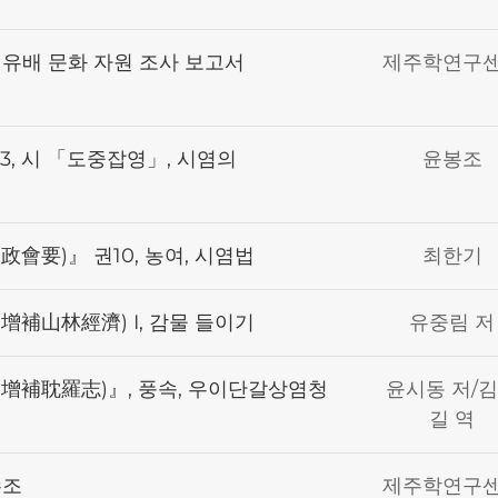
유배 문화 자원 조사 보고서
제주학연구
3, 시 「도중잡영」, 시염의
윤봉조
會要)』 권10, 농여, 시염법
최한기
增補山林經濟) I, 감물 들이기
유중림 저
(增補耽羅志)』, 풍속, 우이단갈상염청
윤시동 저/
길 역
수조
제주학연구