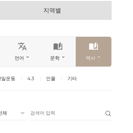
지역별
translate
auto_stories
auto_stories
언어
문학
역사
항일운동
4.3
인물
기타