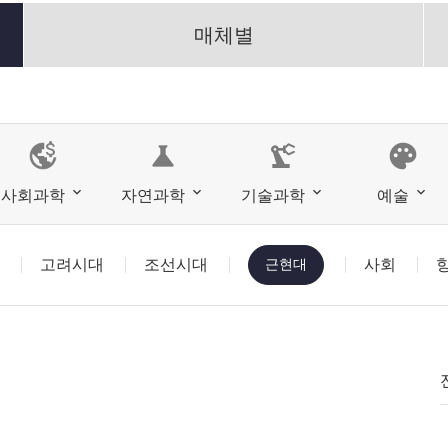
매체별
science
precision_manufacturing
palette
사회과학
자연과학
기술과학
예술
고려시대
조선시대
근현대
사회