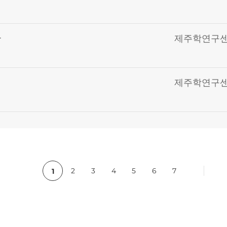
관
제주학연구
전
제주학연구
c
2
3
4
5
6
7
1