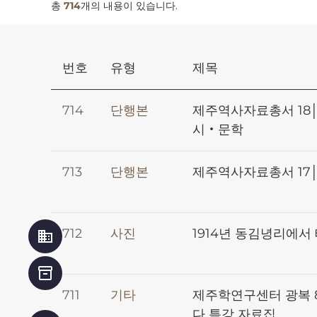
총
714
개의 내용이 있습니다.
번호
유형
제목
714
단행본
제주역사자료총서 18│
시‧문학
713
단행본
제주역사자료총서 17│
712
사진
1914년 동김녕리에서
business
inventory_2
711
기타
제주학연구센터 광복 
다 특강 자료집