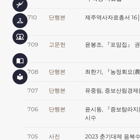
scuba_diving
710
단행본
제주역사자료총서 16│
checkroom
diversity_1
709
고문헌
윤봉조, 『포암집』 권
import_contacts
708
단행본
최한기, 『농정회요(農政
local_library
707
단행본
유중림, 증보산림경제(
706
단행본
윤시동, 『증보탐라지
시수
705
사진
2023 춘기대제 음복