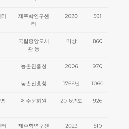
센터
제주학연구센
2020
591
터
국립중앙도서
미상
860
관 등
농촌진흥청
2006
970
농촌진흥청
1766년
1060
김영
제주문화원
2016년도
926
센터
제주학연구센
2023
510