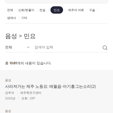
전체
신화/본풀이
전설
제주어 어휘
구술
민요
생애사
기타
음성 > 민요
총
1081
개의 내용이 있습니다.
음성
사라져가는 제주 노동요: 애월읍-아기흥그는소리(2)
강추자
제주학연구센터
2025년
조회 :
297
음성