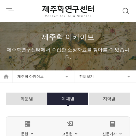
제주학 아카이브
제주학연구센터에서 수집한 소장자료를 찾아볼 수 있습니
다.
home
제주학 아카이브
전체보기
학문별
매체별
지역별
dns
history_edu
article
문헌
고문헌
신문기사