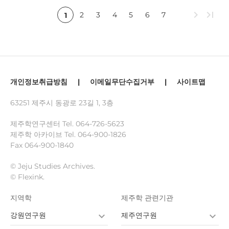
chevron_right
last_page
2
3
4
5
6
7
1
개인정보취급방침
|
이메일무단수집거부
|
사이트맵
63251 제주시 동광로 23길 1, 3층
제주학연구센터 Tel.
064-726-5623
제주학 아카이브 Tel.
064-900-1826
Fax 064-900-1840
© Jeju Studies Archives.
© Flexink.
지역학
제주학 관련기관
강원연구원
제주연구원