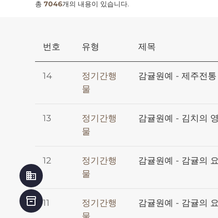
총
7046
개의 내용이 있습니다.
번호
유형
제목
14
정기간행
감귤원예 - 제주전통
물
13
정기간행
감귤원예 - 김치의 
물
12
정기간행
감귤원예 - 감귤의 
물
business
inventory_2
11
정기간행
감귤원예 - 감귤의 
물