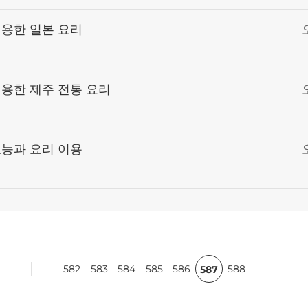
이용한 일본 요리
이용한 제주 전통 요리
효능과 요리 이용
ft
582
583
584
585
586
588
587