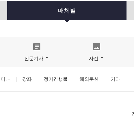
매체별
article
photo
신문기사
사진
세미나
강좌
정기간행물
해외문헌
기타