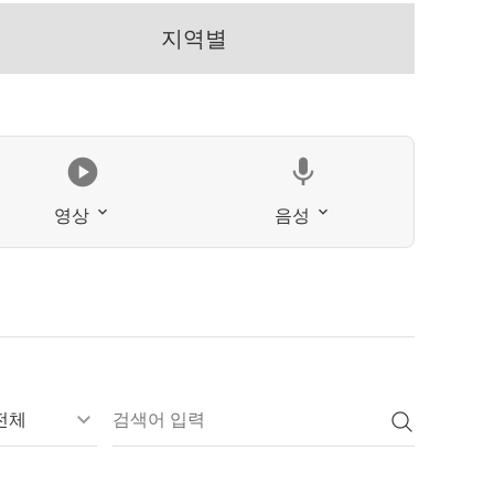
지역별
play_circle
mic
영상
음성