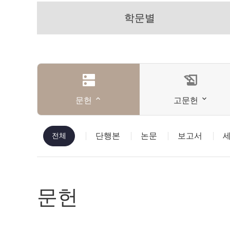
학문별
dns
history_edu
문헌
고문헌
전체
단행본
논문
보고서
문헌