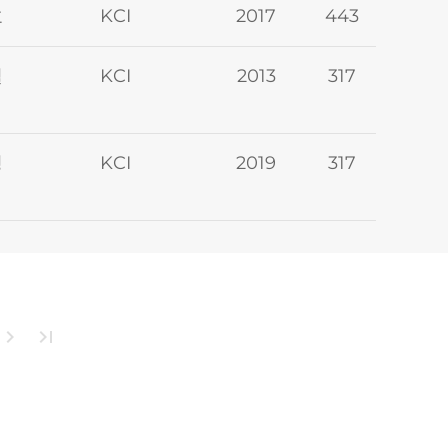
호
KCI
2017
443
필
KCI
2013
317
경
KCI
2019
317
hevron_right
last_page