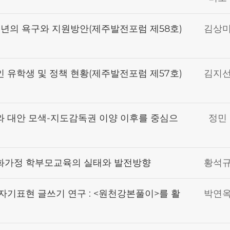
소년의 욕구와 지원방안(제주발전포럼 제58호)
김상
 유학생 및 정책 현황(제주발전포럼 제57호)
김지
 대안 모색-지도감독권 이양 이후를 중심으
정민
화가정 학부모교육의 실태와 발전방향
황석
기표현 글쓰기 연구 : <원천강본풀이>를 활
박연