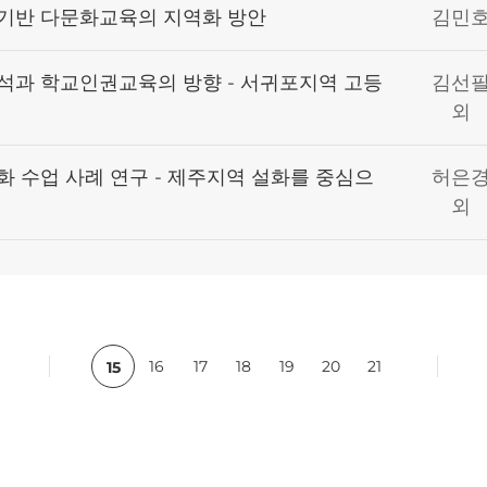
기반 다문화교육의 지역화 방안
김민
석과 학교인권교육의 방향 - 서귀포지역 고등
김선
외
 수업 사례 연구 - 제주지역 설화를 중심으
허은
외
ft
c
16
17
18
19
20
21
15