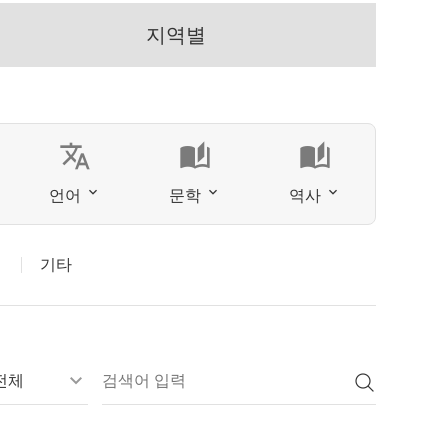
지역별
translate
auto_stories
auto_stories
언어
문학
역사
기타