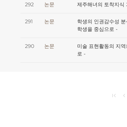
292
논문
제주해녀의 토착지식 
291
논문
학생의 인권감수성 분
학생을 중심으로 -
290
논문
미술 표현활동의 지역화
로 -
first_page
chevron_le