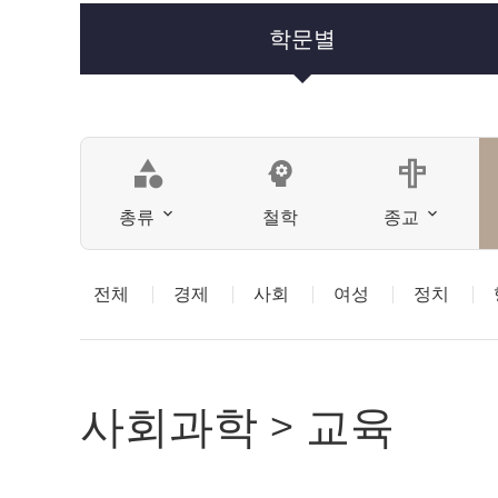
학문별
category
psychology
총류
철학
종교
전체
경제
사회
여성
정치
사회과학 > 교육