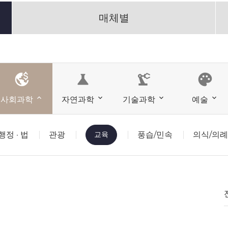
매체별
science
precision_manufacturing
palette
사회과학
자연과학
기술과학
예술
행정 · 법
관광
교육
풍습/민속
의식/의례