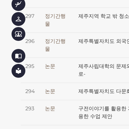
scuba_diving
297
정기간행
제주지역 학교 밖 청
checkroom
물
diversity_1
296
정기간행
제주특별자치도 외국인
물
import_contacts
295
논문
제주사립대학의 문제와
local_library
로-
294
논문
제주특별자치도 다문
293
논문
구전이야기를 활용한 자
용한 수업 제안