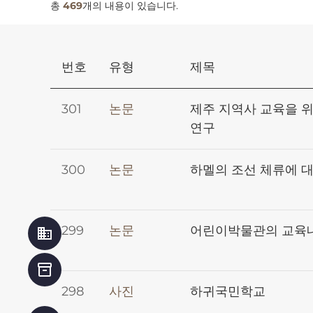
총
469
개의 내용이 있습니다.
번호
유형
제목
301
논문
제주 지역사 교육을 
연구
300
논문
하멜의 조선 체류에 
299
논문
어린이박물관의 교육내
business
inventory_2
298
사진
하귀국민학교