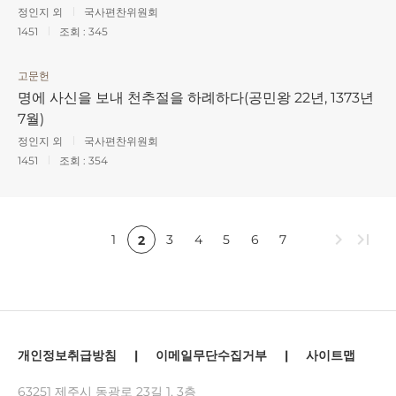
정인지 외
국사편찬위원회
1451
조회 :
345
고문헌
명에 사신을 보내 천추절을 하례하다(공민왕 22년, 1373년
7월)
정인지 외
국사편찬위원회
1451
조회 :
354
chevron_right
last_page
1
3
4
5
6
7
2
개인정보취급방침
|
이메일무단수집거부
|
사이트맵
63251 제주시 동광로 23길 1, 3층