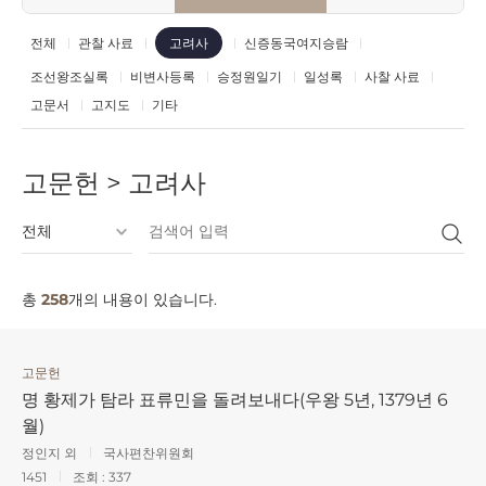
전체
관찰 사료
신증동국여지승람
고려사
조선왕조실록
비변사등록
승정원일기
일성록
사찰 사료
고문서
고지도
기타
고문헌 > 고려사
총
258
개의 내용이 있습니다.
고문헌
명 황제가 탐라 표류민을 돌려보내다(우왕 5년, 1379년 6
월)
정인지 외
국사편찬위원회
1451
조회 :
337