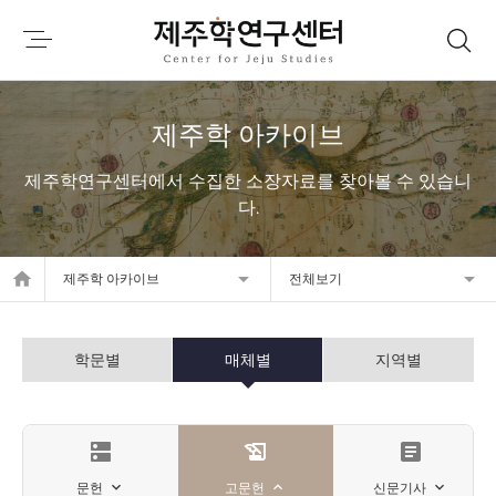
제주학 아카이브
제주학연구센터에서 수집한 소장자료를 찾아볼 수 있습니
다.
home
제주학 아카이브
전체보기
학문별
매체별
지역별
dns
history_edu
article
문헌
고문헌
신문기사