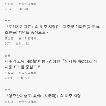
손희하
한국지명학회
2013
조회 :
387
논문
『조선지지자료』의 제주 지명(1) - 제주군 신좌면(新左面:
조천읍) 지명을 중심으로 -
오창명
한국지명학회
2011
조회 :
452
논문
제주의 고유 ‘개[浦]’ 이름 - 김상헌 『남사록(南槎錄)』의
대응 표기를 중심으로 -
오창명
한국지명학회
2009
조회 :
599
논문
『영주산대총도(瀛洲山大緫圖)』의 제주 지명
오창명
한국지명학회