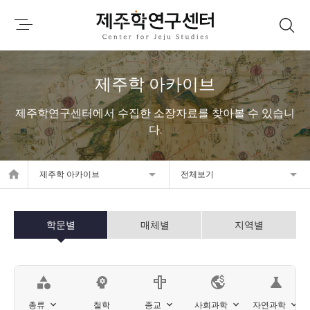
제주학 아카이브
제주학연구센터에서 수집한 소장자료를 찾아볼 수 있습니
다.
home
제주학 아카이브
전체보기
학문별
매체별
지역별
category
psychology
science
총류
철학
종교
사회과학
자연과학