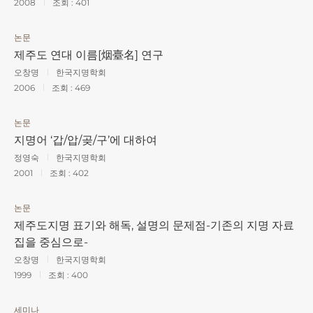
2008
조회 :
401
논문
제주도 연대 이름[烟臺名] 연구
오창명
한국지명학회
2006
조회 :
469
논문
지명어 ‘갑/압/곶/구’에 대하여
정영숙
한국지명학회
2001
조회 :
402
논문
제주도지명 표기와 해독, 설명의 문제점-기존의 지명 자료
집을 중심으로-
오창명
한국지명학회
1999
조회 :
400
세미나