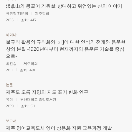
汉拿山의 몽골어 기원설: 방대하고 위엄있는 산의 이야기
류쥔궈 刘均国
제주학회
2015
조회 :
413
세미나
불규칙 활용의 규칙화와 ㆆ[]에 대한 인식의 전개와 음운현
상의 본질 -1920년대부터 현재까지의 음운론 기술을 중심
으로-
최전승
제주학회
2011
조회 :
491
논문
제주도 오름 지명의 지도 표기 변화 연구
유미
부산대학교 중앙도서관
2019
조회 :
511
보고서
제주 영어교육도시 영어 상용화 지원 교육과정 개발