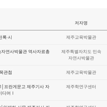
저자명
천록·시
제주교육박물관
자연사박물관 역사자료총
제주특별자치도 민속
자연사박물관
주목관첩
제주교육박물관
1│프란게문고 제주기사 자
제주학연구센터
 미디어Ⅰ