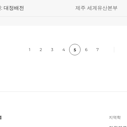
: 대정배전
제주 세계유산본부
c
1
2
3
4
6
7
5
맵
지역학