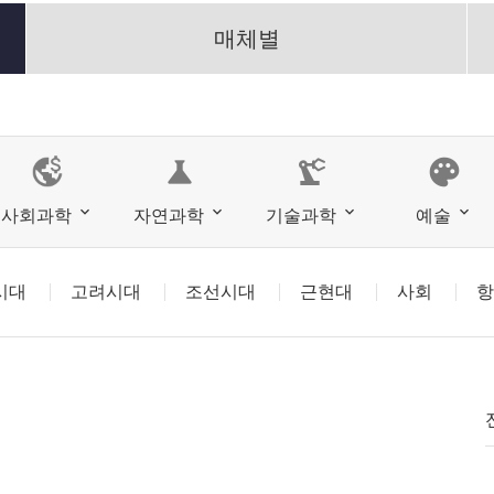
매체별
science
precision_manufacturing
palette
사회과학
자연과학
기술과학
예술
시대
고려시대
조선시대
근현대
사회
항