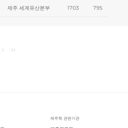
제주 세계유산본부
1703
795
hevron_right
last_page
제주학 관련기관