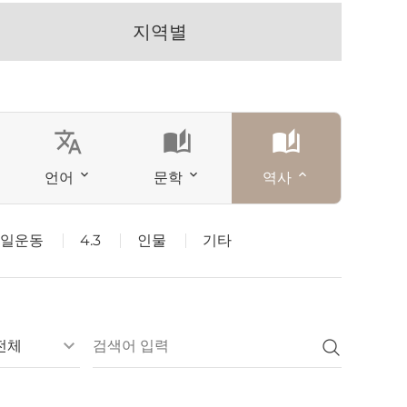
지역별
translate
auto_stories
auto_stories
언어
문학
역사
일운동
4.3
인물
기타