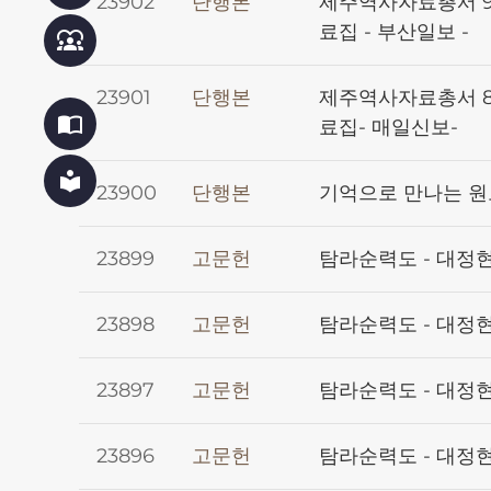
23902
단행본
제주역사자료총서 9
료집 - 부산일보 -
diversity_1
23901
단행본
제주역사자료총서 8
import_contacts
료집- 매일신보-
local_library
23900
단행본
기억으로 만나는 원
23899
고문헌
탐라순력도 - 대정현
23898
고문헌
탐라순력도 - 대정현
23897
고문헌
탐라순력도 - 대정현
23896
고문헌
탐라순력도 - 대정현