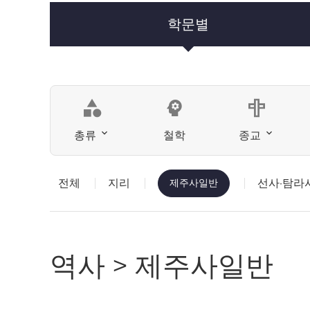
학문별
category
psychology
총류
철학
종교
전체
지리
제주사일반
선사·탐라
역사 > 제주사일반