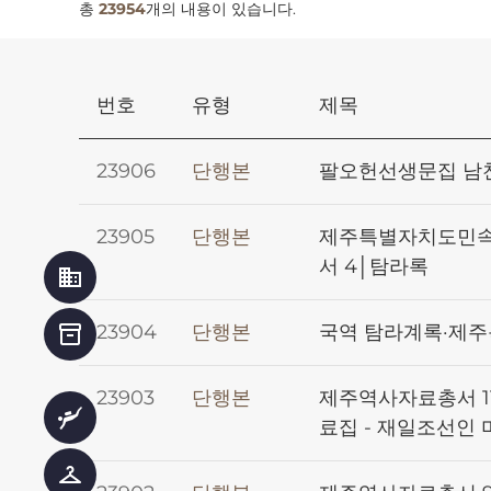
총
23954
개의 내용이 있습니다.
번호
유형
제목
23906
단행본
팔오헌선생문집 남
23905
단행본
제주특별자치도민속
서 4│탐라록
business
23904
단행본
국역 탐라계록·제
inventory_2
23903
단행본
제주역사자료총서 1
scuba_diving
료집 - 재일조선인
checkroom