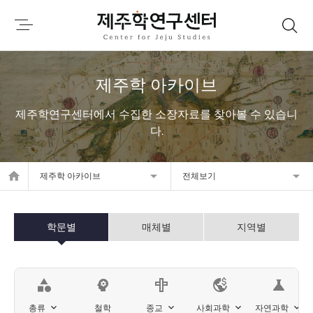
제주학 아카이브
제주학연구센터에서 수집한 소장자료를 찾아볼 수 있습니
다.
home
제주학 아카이브
전체보기
학문별
매체별
지역별
category
psychology
science
총류
철학
종교
사회과학
자연과학