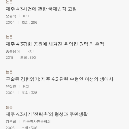
논문
제주 4.3사건에 관한 국제법적 고찰
오윤석
KCI
2004
조회 :
296
논문
제주 4·3평화 공원에 새겨진 ‘뒤엉킨 권력’의 흔적
홍순용 외
KCI
2015
조회 :
390
논문
구술된 경험읽기: 제주 4.3 관련 수형인 여성의 생애사
유철인
KCI
2004
조회 :
328
논문
제주 4.3시기 ‘전략촌’의 형성과 주민생활
김은희
한국역사민속학회
2006
조회 :
306