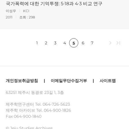
국가폭력에 대한 기억투쟁: 5∙18과 4∙3 비교 연구
이성우
KCI
2011
조회 :
298
chevron_right
last_page
1
2
3
4
6
7
5
개인정보취급방침
|
이메일무단수집거부
|
사이트맵
63251 제주시 동광로 23길 1, 3층
제주학연구센터 Tel.
064-726-5623
제주학 아카이브 Tel.
064-900-1826
Fax 064-900-1840
© Jeju Studies Archives.