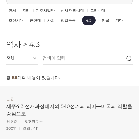
전체
지리
제주사일반
선사·탐라시대
고려시대
조선시대
근현대
사회
항일운동
인물
기타
4.3
역사 > 4.3
총
88
개의 내용이 있습니다.
논문
제주4·3 전개과정에서의 5·10선거의 의미―미국의 역할을
중심으로
허호준
5.18연구소
2007
조회 :
411