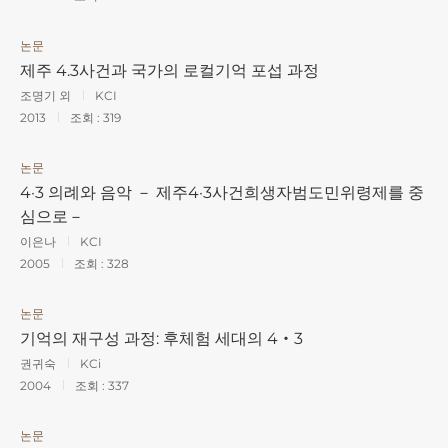
논문
제주 4.3사건과 국가의 로컬기억 포섭 과정
조명기 외
KCI
2013
조회 :
319
논문
4·3 의례와 음악 － 제주4·3사건희생자범도민위령제를 중
심으로－
이은나
KCI
2005
조회 :
328
논문
기억의 재구성 과정: 후체험 세대의 4‧3
권귀숙
KCi
2004
조회 :
337
논문