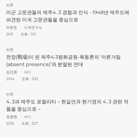
논문
미군 고문관들의 제주4․3 경험과 인식 - 1948년 제주도에
파견된 미국 고문관들을 중심으로
허호준
5.18연구소
2011
조회 :
331
논문
전장(戰場)이 된 제주4·3평화공원-폭동론의 ‘아른거림
(absent presence)’과 분열된 연대
김민환
KCI
2014
조회 :
333
논문
4․3과 제주도 로컬리티－현길언과 현기영의 4․3 관련 작
품을 중심으로－
정종현
KCI
2015
조회 :
327