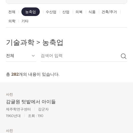
전체
수산업
산업
의복
식품
건축/주거
농축업
의학
기타
기술과학 > 농축업
총
282
개의 내용이 있습니다.
사진
감귤원 텃밭에서 아이들
제주학연구센터
강군자
1960년대
조회 :
190
사진