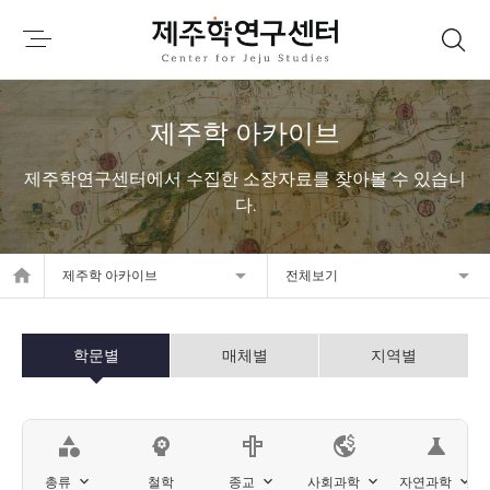
제주학 아카이브
제주학연구센터에서 수집한 소장자료를 찾아볼 수 있습니
다.
home
제주학 아카이브
전체보기
학문별
매체별
지역별
category
psychology
science
총류
철학
종교
사회과학
자연과학